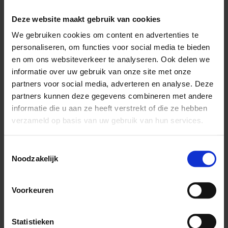
Deze website maakt gebruik van cookies
We gebruiken cookies om content en advertenties te
personaliseren, om functies voor social media te bieden
Article description
en om ons websiteverkeer te analyseren. Ook delen we
informatie over uw gebruik van onze site met onze
Aves Fruitmix
is a premix to make a complete feed for fruit-
eating birds such as Touracos, Mousebirds, Trogons, Mynahs
partners voor social media, adverteren en analyse. Deze
Hornbills, Barbets, Toucans, Broadbills, Cotingas, Pipras,
partners kunnen deze gegevens combineren met andere
Bulbuls, Leafbirds, Waxwings, Flowerpeckers, White-eyes,
informatie die u aan ze heeft verstrekt of die ze hebben
Tanagers, Birds of Paradise, Troupials, Fruitdoves and Eclectus
verzameld op basis van uw gebruik van hun services.
Parrots. Always keep fresh drinking water available. Aves
Fruitmix has a very low iron content.
Toestemmingsselectie
Noodzakelijk
Instructions
Directions for use:
Voorkeuren
Use 1 gram Aves Fruitmix to supplement every 10 grams of
freshly prepared fruit.
Always keep fresh drinking water available.
Statistieken