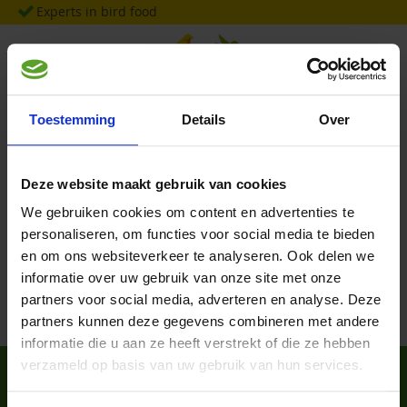
Skip
Experts in bird food
to
Content
Toestemming
Details
Over
Important information:
For orders, please refer to our resellers
link |
Our resellers
Deze website maakt gebruik van cookies
Home
Reviews
We gebruiken cookies om content en advertenties te
Reviews
personaliseren, om functies voor social media te bieden
en om ons websiteverkeer te analyseren. Ook delen we
informatie over uw gebruik van onze site met onze
partners voor social media, adverteren en analyse. Deze
partners kunnen deze gegevens combineren met andere
informatie die u aan ze heeft verstrekt of die ze hebben
verzameld op basis van uw gebruik van hun services.
+31(0)572 348806