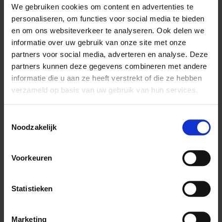
We gebruiken cookies om content en advertenties te
personaliseren, om functies voor social media te bieden
en om ons websiteverkeer te analyseren. Ook delen we
informatie over uw gebruik van onze site met onze
Article description
partners voor social media, adverteren en analyse. Deze
partners kunnen deze gegevens combineren met andere
Avian Beepollen
is a natural product, collected by bees.
informatie die u aan ze heeft verstrekt of die ze hebben
Beepollen is a good addition to the daily menu of your birds
verzameld op basis van uw gebruik van hun services.
since it contains all sorts of vitamins, minerals, amino acids,
protein, essential fats, enzymes and co-enzymes.
Toestemmingsselectie
Beepollen is increasingly used as a natural vitamin mixture.
Noodzakelijk
Instructions
Voorkeuren
Feeding advice: 10-30 g/kg feed. Mix the Beepollen through
your Universal- or egg food. Beepollen is ideally suited to use
Statistieken
in your nectar.
Marketing