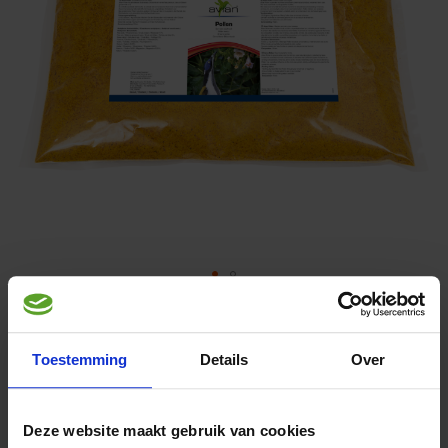
Skip
to
Avian Pollen
1 kg
the
beginning
Toestemming
Details
Over
of
the
Dealer locator
images
Deze website maakt gebruik van cookies
gallery