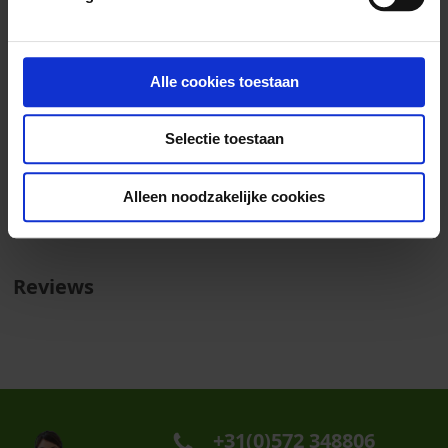
More Information
More
11474
Information
Alle cookies toestaan
Crude protein 17%, Crude oils &
fats 5%, Crude fibre 3%, Crude ash 3%, Calcium 0,33%,
Phosphorus 0,42%, Sodium 0,09%, Magnesium 0,21%,
Selectie toestaan
Potassium 0,63%.
0
Alleen noodzakelijke cookies
1 kg
Reviews
+31(0)572 348806